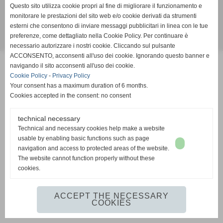
Questo sito utilizza cookie propri al fine di migliorare il funzionamento e
VAT: IT-01747570503 - Cap. Soc. € 25.000,00 int. vers. - Iscritta al Reg.
monitorare le prestazioni del sito web e/o cookie derivati da strumenti
Imprese di Pisa n. 01747570503 - R.E.A. Pisa n. 151518
esterni che consentono di inviare messaggi pubblicitari in linea con le tue
preferenze, come dettagliato nella Cookie Policy. Per continuare è
Realizzazione siti web www.sitoper.it
necessario autorizzare i nostri cookie. Cliccando sul pulsante
ACCONSENTO, acconsenti all'uso dei cookie. Ignorando questo banner e
navigando il sito acconsenti all'uso dei cookie.
Cookie Policy
-
Privacy Policy
Your consent has a maximum duration of 6 months.
Cookies accepted in the consent: no consent
technical necessary
Technical and necessary cookies help make a website
usable by enabling basic functions such as page
navigation and access to protected areas of the website.
The website cannot function properly without these
cookies.
ACCEPT THE NECESSARY
COOKIES